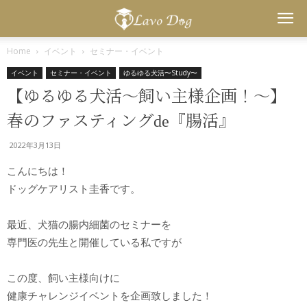
Lavo
Home
イベント
セミナー・イベント
イベント
セミナー・イベント
ゆるゆる犬活〜Study〜
Dog
【ゆるゆる犬活〜飼い主様企画！〜】
春のファスティングde『腸活』
2022年3月13日
こんにちは！
ドッグケアリスト圭香です。
最近、犬猫の腸内細菌のセミナーを
専門医の先生と開催している私ですが
この度、飼い主様向けに
健康チャレンジイベントを企画致しました！