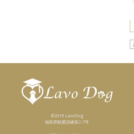
ア
ー
カ
イ
ブ
©2019 LavoDog
福島県動愛訓練第2-7号