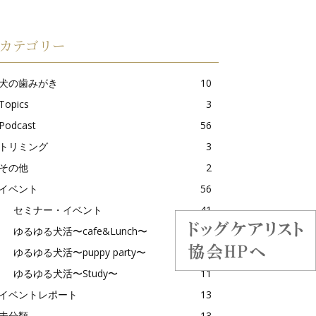
カテゴリー
犬の歯みがき
10
Topics
3
Podcast
56
トリミング
3
その他
2
イベント
56
セミナー・イベント
41
ゆるゆる犬活〜cafe&Lunch〜
21
ゆるゆる犬活〜puppy party〜
2
ゆるゆる犬活〜Study〜
11
イベントレポート
13
未分類
13