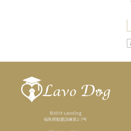
ア
ー
カ
イ
ブ
©2019 LavoDog
福島県動愛訓練第2-7号