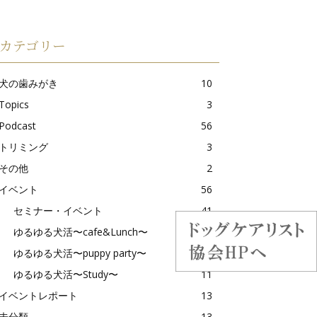
カテゴリー
犬の歯みがき
10
Topics
3
Podcast
56
トリミング
3
その他
2
イベント
56
セミナー・イベント
41
ゆるゆる犬活〜cafe&Lunch〜
21
ゆるゆる犬活〜puppy party〜
2
ゆるゆる犬活〜Study〜
11
イベントレポート
13
未分類
13