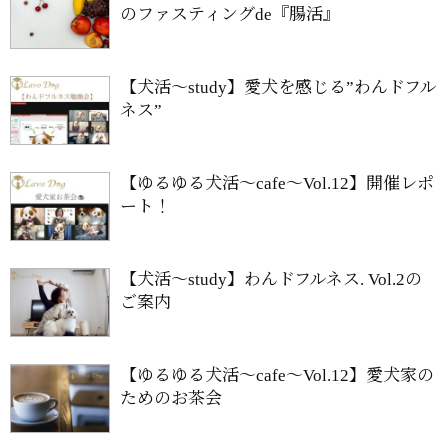
のファスティングde『腸活』
【犬活〜study】愛犬を感じる”わんドフル
ネス”
【ゆるゆる犬活〜cafe〜Vol.12】開催レポ
ート！
【犬活〜study】わんドフルネス. Vol.2の
ご案内
【ゆるゆる犬活〜cafe〜Vol.12】愛犬家の
ためのお茶会