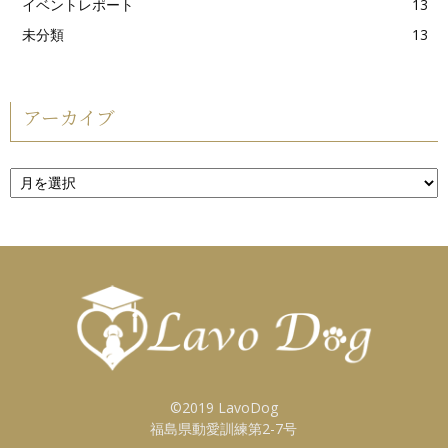
イベントレポート
13
未分類
13
アーカイブ
ア
ー
カ
イ
ブ
©2019 LavoDog
福島県動愛訓練第2-7号