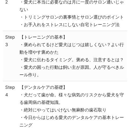
2
・愛犬に本当に必要なのは月に一度のサロン通いじゃ
ない
・トリミングサロンの裏事情とサロン選びのポイント
・お手入れをストレスにしない自宅トレーニング法
Step
【トレーニングの基本】
3
・褒められてるけど愛犬はじつは嬉しくない？よい行
動を増やす褒めかた
・愛犬に伝わるタイミング。褒める、注意するとは？
・愛犬の困った行動は飼い主が原因。人が守るべきル
ール作り。
Step
【デンタルケアの基礎】
4
・犬だって歯が命。様々な病気のリスクから愛犬を守
る歯周病の基礎知識。
・絶対にやってはいけない無麻酔の歯石取り
・今日からはじめる愛犬のデンタルケアの基本トレー
ニング