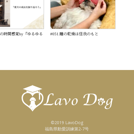
たちの時間感覚by『ゆるゆる
#051.瞳の乾燥は怪我のもと
©2019 LavoDog
福島県動愛訓練第2-7号