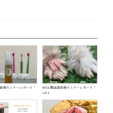
下
矢
印
キ
ー
を
使
っ
て
く
だ
さ
い。
活最前線セミナーレポート！
#054.腸活最前線セミナーレポート！
vol.1