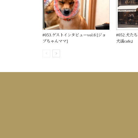
#053.ゲストインタビューvol.6 [ジョ
#052.犬
ブちゃんママ]
犬活cafe』