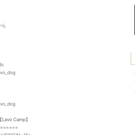
から
8c
avo_dog
/lavo_dog
vo Camp】
=====