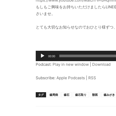
https://www.youtube.com/watch?v=uHqm
もしもご興味をお持ちいただけましたらLIN
さいませ。
とても大切なお知らせなのでおひとり様ずつ
音
00:00
声
Podcast:
Play in new window
|
Download
プ
レ
Subscribe:
Apple Podcasts
|
RSS
ー
ヤ
ー
タグ
歯周病
歯石
歯石取り
獣医
歯みがき