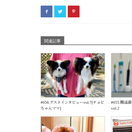
関連記事
#056.ゲストインタビューvol.7[チョビ
#055.腸
ちゃんママ]
vol.2