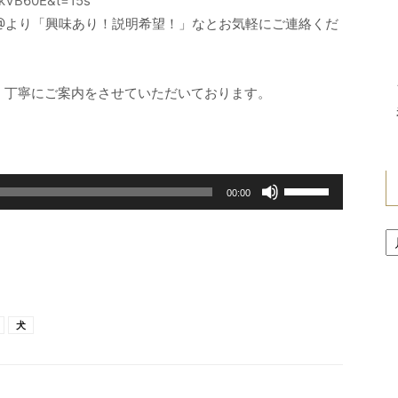
mkVB60E&t=15s
E@より「興味あり！説明希望！」なとお気軽にご連絡くだ
、丁寧にご案内をさせていただいております。
ボ
00:00
リ
ア
ュ
ー
ー
カ
ム
イ
調
ブ
節
犬
に
は
上