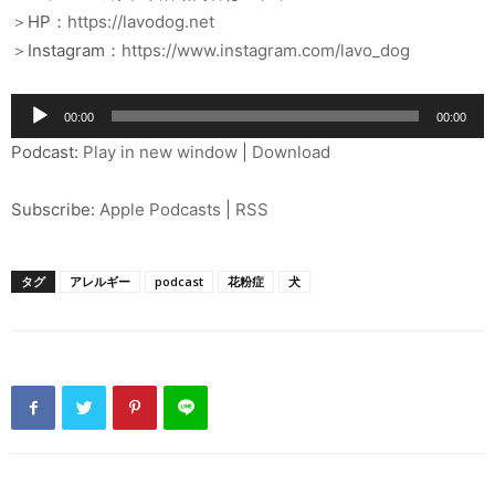
＞HP：
https://lavodog.net
＞Instagram：
https://www.instagram.com/lavo_dog
音
00:00
00:00
声
Podcast:
Play in new window
|
Download
プ
レ
Subscribe:
Apple Podcasts
|
RSS
ー
ヤ
ー
タグ
アレルギー
podcast
花粉症
犬