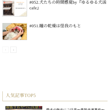
#052.犬たちの時間感覚by『ゆるゆる犬活
cafe』
#051.瞳の乾燥は怪我のもと
人気記事TOP5
愛犬の散歩にご注意〜毒殺未遂事件〜