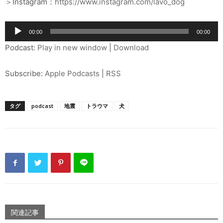
＞Instagram：
https://www.instagram.com/lavo_dog
音
00:00
00:00
声
Podcast:
Play in new window
|
Download
プ
レ
Subscribe:
Apple Podcasts
|
RSS
ー
ヤ
ー
タグ
podcast
地震
トラウマ
犬
関連記事