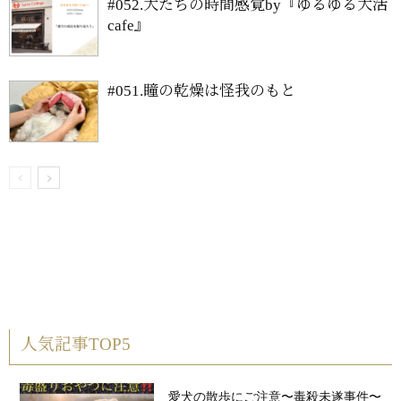
#052.犬たちの時間感覚by『ゆるゆる犬活
cafe』
#051.瞳の乾燥は怪我のもと
人気記事TOP5
愛犬の散歩にご注意〜毒殺未遂事件〜