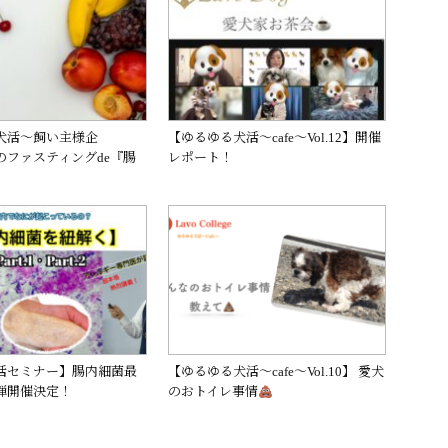
犬活〜飼い主様企
【ゆるゆる犬活〜cafe〜Vol.12】開催
のファスティングde『腸
レポート！
活セミナー】腸内細菌最
【ゆるゆる犬活〜cafe〜Vol.10】 愛犬
弾開催決定！
のおトイレ事情