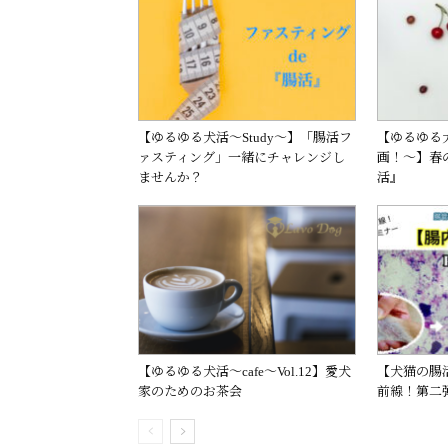
【ゆるゆる犬活〜Study〜】「腸活フ
【ゆるゆる
ァスティング」一緒にチャレンジし
画！〜】春
ませんか？
活』
【ゆるゆる犬活〜cafe〜Vol.12】愛犬
【犬猫の腸
家のためのお茶会
前線！第二