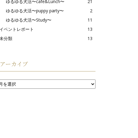
ゆるゆる犬活〜cafe&Lunch〜
21
ゆるゆる犬活〜puppy party〜
2
ゆるゆる犬活〜Study〜
11
イベントレポート
13
未分類
13
アーカイブ